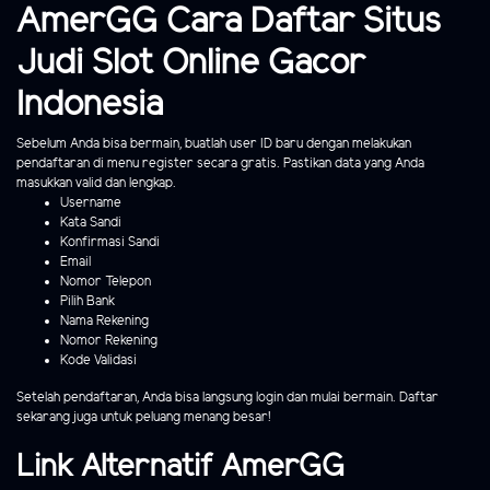
AmerGG Cara Daftar Situs
Judi Slot Online Gacor
Indonesia
Sebelum Anda bisa bermain, buatlah user ID baru dengan melakukan
pendaftaran di menu register secara gratis. Pastikan data yang Anda
masukkan valid dan lengkap.
Username
Kata Sandi
Konfirmasi Sandi
Email
Nomor Telepon
Pilih Bank
Nama Rekening
Nomor Rekening
Kode Validasi
Setelah pendaftaran, Anda bisa langsung login dan mulai bermain. Daftar
sekarang juga untuk peluang menang besar!
Link Alternatif AmerGG