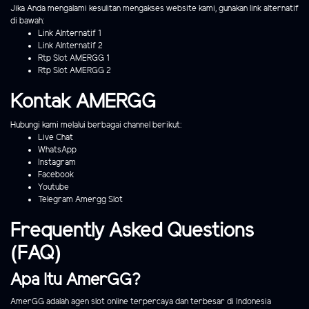
Jika Anda mengalami kesulitan mengakses website kami, gunakan link alternatif
di bawah:
Link Alnternatif 1
Link Alnternatif 2
Rtp Slot AMERGG 1
Rtp Slot AMERGG 2
Kontak AMERGG
Hubungi kami melalui berbagai channel berikut:
Live Chat
WhatsApp
Instagram
Facebook
Youtube
Telegram Amergg Slot
Frequently Asked Questions
(FAQ)
Apa Itu AmerGG?
AmerGG adalah agen slot online terpercaya dan terbesar di Indonesia