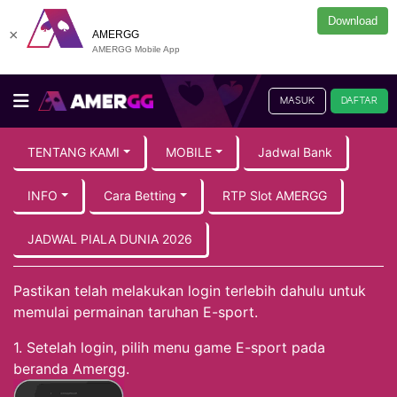
Download
×
AMERGG
AMERGG Mobile App
MASUK
DAFTAR
TENTANG KAMI
MOBILE
Jadwal Bank
INFO
Cara Betting
RTP Slot AMERGG
JADWAL PIALA DUNIA 2026
Pastikan telah melakukan login terlebih dahulu untuk
memulai permainan taruhan E-sport.
1. Setelah login, pilih menu game E-sport pada
beranda Amergg.