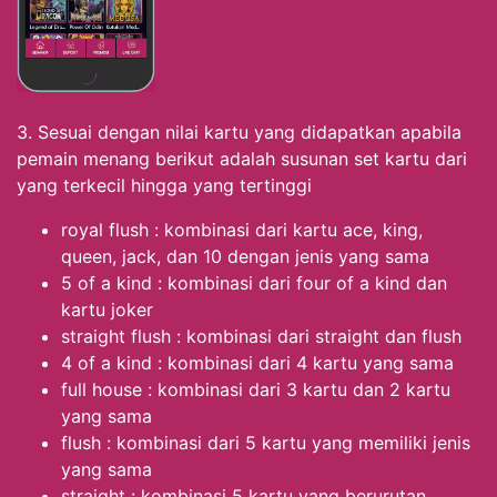
3. Sesuai dengan nilai kartu yang didapatkan apabila
pemain menang berikut adalah susunan set kartu dari
yang terkecil hingga yang tertinggi
royal flush : kombinasi dari kartu ace, king,
queen, jack, dan 10 dengan jenis yang sama
5 of a kind : kombinasi dari four of a kind dan
kartu joker
straight flush : kombinasi dari straight dan flush
4 of a kind : kombinasi dari 4 kartu yang sama
full house : kombinasi dari 3 kartu dan 2 kartu
yang sama
flush : kombinasi dari 5 kartu yang memiliki jenis
yang sama
straight : kombinasi 5 kartu yang berurutan