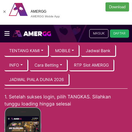
Download
×
AMERGG
AMERGG Mobile App
MASUK
DAFTAR
TENTANG KAMI
MOBILE
Jadwal Bank
INFO
Cara Betting
RTP Slot AMERGG
JADWAL PIALA DUNIA 2026
1. Setelah sukses login, pilih TANGKAS. Silahkan
tunggu loading hingga selesai