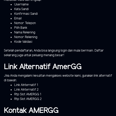
Username
Kata Sandi
Konfirmasi Sandi
Email
Nomor Telepon
Pilih Bank
Nama Rekening
Nomor Rekening
Kode Validasi
Setelah pendaftaran, Anda bisa langsung login dan mulai bermain. Daftar
sekarang juga untuk peluang menang besar!
Link Alternatif AmerGG
Jika Anda mengalami kesulitan mengakses website kami, gunakan link alternatif
di bawah:
Link Alnternatif 1
Link Alnternatif 2
Rtp Slot AMERGG 1
Rtp Slot AMERGG 2
Kontak AMERGG