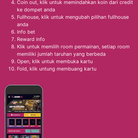
Coin out, klik untuk memindahkan koin dari credit
ke dompet anda
Fullhouse, klik untuk mengubah pilihan fullhouse
anda
Info bet
Reward info
Klik untuk memilih room permainan, setiap room
memiliki jumlah taruhan yang berbeda
Open, klik untuk membuka kartu
Fold, klik untung membuang kartu