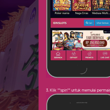
3. Klik ""spin"" untuk memulai permain