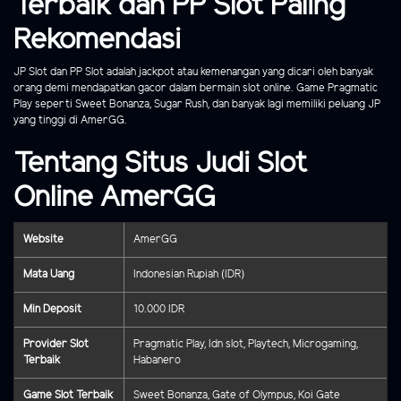
Terbaik dan PP Slot Paling
Rekomendasi
JP Slot dan PP Slot adalah jackpot atau kemenangan yang dicari oleh banyak
orang demi mendapatkan gacor dalam bermain slot online. Game Pragmatic
Play seperti Sweet Bonanza, Sugar Rush, dan banyak lagi memiliki peluang JP
yang tinggi di AmerGG.
Tentang Situs Judi Slot
Online AmerGG
Website
AmerGG
Mata Uang
Indonesian Rupiah (IDR)
Min Deposit
10.000 IDR
Provider Slot
Pragmatic Play, Idn slot, Playtech, Microgaming,
Terbaik
Habanero
Game Slot Terbaik
Sweet Bonanza, Gate of Olympus, Koi Gate