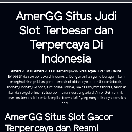
AmerGG Situs Judi
Slot Terbesar dan
Terpercaya Di
Indonesia
AmerGG
atau
AmerGG LOGIN
merupakan
Situs Agen Judi Slot Online
Terbesar
dan terpercaya di Indonesia. Dengan pilihan game beragam, kami
menghadirkan puluhan game terbaik di bidangnya seperti sportsbook,
sbobet, ubobet, E-sport, slot online, idnlive, live casino, mm tangkas, tembak
ikan dan togel online. Setiap permainan judi yang ada di AmerGG memiliki
keunikan tersendiri serta tampilan bervariatif yang menjadikannya semakin
seru.
AmerGG Situs Slot Gacor
Terpercaya dan Resmi