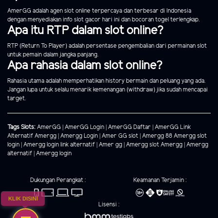
AmerGG adalah agen slot online terpercaya dan terbesar di Indonesia
dengan menyediakan info slot gacor hari ini dan bocoran togel terlengkap.
Apa itu RTP dalam slot online?
RTP (Return To Player) adalah persentase pengembalian dari permainan slot
untuk pemain dalam jangka panjang.
Apa rahasia dalam slot online?
Rahasia utama adalah memperhatikan history bermain dan peluang yang ada.
Jangan lupa untuk selalu menarik kemenangan (withdraw) jika sudah mencapai
target.
Tags Slots:
AmerGG
|
AmerGG Login
|
AmerGG Daftar
|
AmerGG Link
Alternatif
Amergg
|
Amergg Login
|
Amer GG slot
|
Amergg 88
Amergg slot
login
|
Amergg login link alternatif
|
Amer gg
|
Amergg slot
Amergg
|
Amergg
alternatif
|
Amergg login
Dukungan Perangkat :
Keamanan Terjamin :
KLIK DISINI
Lisensi :