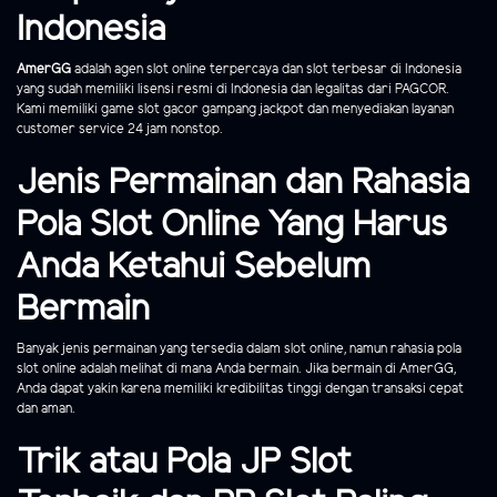
Indonesia
AmerGG
adalah agen slot online terpercaya dan slot terbesar di Indonesia
yang sudah memiliki lisensi resmi di Indonesia dan legalitas dari PAGCOR.
Kami memiliki game slot gacor gampang jackpot dan menyediakan layanan
customer service 24 jam nonstop.
Jenis Permainan dan Rahasia
Pola Slot Online Yang Harus
Anda Ketahui Sebelum
Bermain
Banyak jenis permainan yang tersedia dalam slot online, namun rahasia pola
slot online adalah melihat di mana Anda bermain. Jika bermain di AmerGG,
Anda dapat yakin karena memiliki kredibilitas tinggi dengan transaksi cepat
dan aman.
Trik atau Pola JP Slot