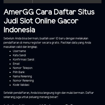
AmerGG Cara Daftar Situs
Judi Slot Online Gacor
Indonesia
Sebelum Anda bisa bermain, buatlah user ID baru dengan melakukan
pendaftaran di menu register secara gratis. Pastikan data yang Anda
masukkan valid dan lengkap.
Username
Kata Sandi
Konfirmasi Sandi
Email
Nomor Telepon
Pilih Bank
Nama Rekening
Nomor Rekening
Kode Validasi
Setelah pendaftaran, Anda bisa langsung login dan mulai bermain. Daftar
sekarang juga untuk peluang menang besar!